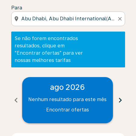
Para
location_on
close
Se não forem encontrados
resultados, clique em
“Encontrar ofertas” para ver
nossas melhores tarifas
ago 2026
chevron_left
chevron_right
Nenhum resultado para este mês
Nenh
Encontrar ofertas