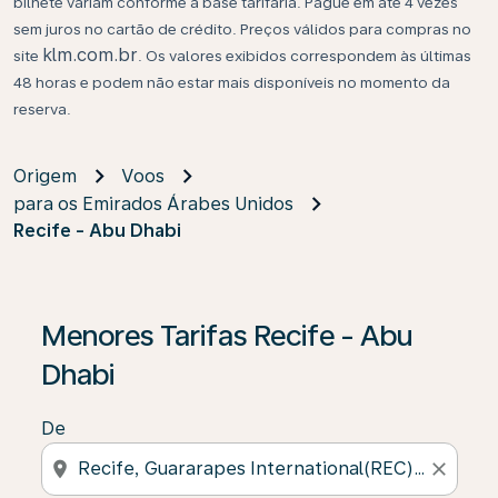
bilhete variam conforme a base tarifária. Pague em até 4 vezes
sem juros no cartão de crédito. Preços válidos para compras no
klm.com.br
site
. Os valores exibidos correspondem às últimas
48 horas e podem não estar mais disponíveis no momento da
reserva.
Origem
Voos
para os Emirados Árabes Unidos
Recife - Abu Dhabi
Se não forem encontrados resultados, clique em “Enco
Menores Tarifas Recife - Abu
Dhabi
De
location_on
close