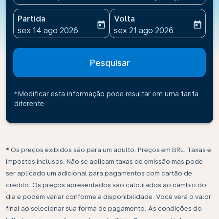
Partida
Volta
today
today
fc-booking-departure-date-aria-label
fc-booking-return-date-ari
sex 14 ago 2026
sex 21 ago 2026
Pesquisar
*Modificar esta informação pode resultar em uma tarifa
diferente
* Os preços exibidos são para um adulto. Preços em BRL. Taxas e
impostos inclusos. Não se aplicam taxas de emissão mas pode
ser aplicado um adicional para pagamentos com cartão de
crédito. Os preços apresentados são calculados ao câmbio do
dia e podem variar conforme a disponibilidade. Você verá o valor
final ao selecionar sua forma de pagamento. As condições do