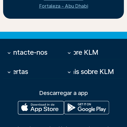
Fortaleza - Abu Dhabi
Contacte-nos
Sobre KLM
keyboard_arrow_down
keyboard_arrow_down
Ofertas
Mais sobre KLM
keyboard_arrow_down
keyboard_arrow_down
Descarregar a app