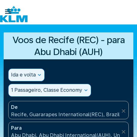

Voos de Recife (REC) - para
Abu Dhabi (AUH)
Ida e volta
expand_more
1 Passageiro, Classe Economy
expand_more
De
close
Recife, Guararapes International(REC), Brazil
Para
close
Abu Dhabi, Abu Dhabi International(AUH), United A