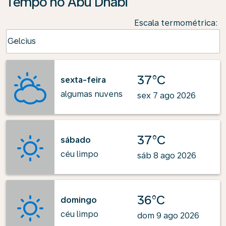
Tempo no Abu Dhabi
Escala termométrica
:
Weather unit option Celcius Selected
Celcius
keyboard_arrow_down
37°C
sexta-feira
algumas nuvens
sex 7 ago 2026
37°C
sábado
céu limpo
sáb 8 ago 2026
36°C
domingo
céu limpo
dom 9 ago 2026