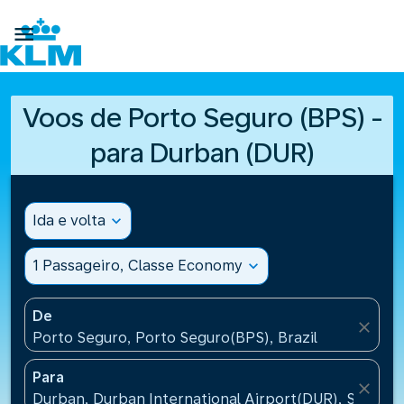

Voos de Porto Seguro (BPS) -
para Durban (DUR)
Ida e volta
expand_more
1 Passageiro, Classe Economy
expand_more
De
close
Porto Seguro, Porto Seguro(BPS), Brazil
Para
close
Durban, Durban International Airport(DUR), South A