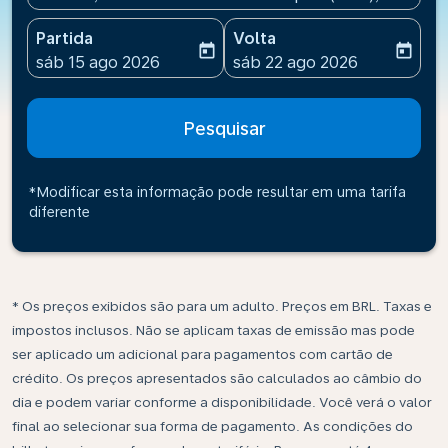
Partida
Volta
today
today
fc-booking-departure-date-aria-label
fc-booking-return-date-ari
sáb 15 ago 2026
sáb 22 ago 2026
Pesquisar
*Modificar esta informação pode resultar em uma tarifa
diferente
* Os preços exibidos são para um adulto. Preços em BRL. Taxas e
impostos inclusos. Não se aplicam taxas de emissão mas pode
ser aplicado um adicional para pagamentos com cartão de
crédito. Os preços apresentados são calculados ao câmbio do
dia e podem variar conforme a disponibilidade. Você verá o valor
final ao selecionar sua forma de pagamento. As condições do