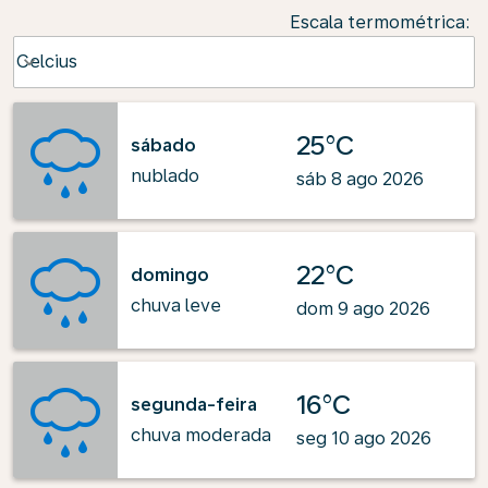
Escala termométrica
:
Weather unit option Celcius Selected
Celcius
keyboard_arrow_down
25°C
sábado
nublado
sáb 8 ago 2026
22°C
domingo
chuva leve
dom 9 ago 2026
16°C
segunda-feira
chuva moderada
seg 10 ago 2026