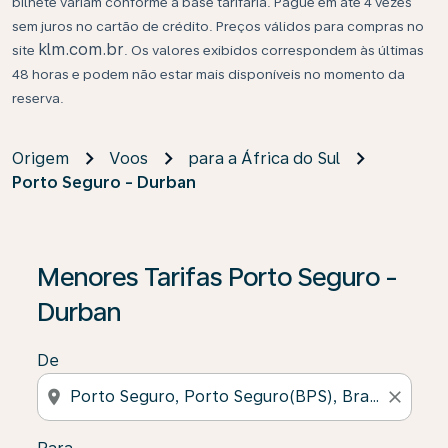
bilhete variam conforme a base tarifária. Pague em até 4 vezes
sem juros no cartão de crédito. Preços válidos para compras no
klm.com.br
site
. Os valores exibidos correspondem às últimas
48 horas e podem não estar mais disponíveis no momento da
reserva.
Origem
Voos
para a África do Sul
Porto Seguro - Durban
Se não forem encontrados resultados, clique em “Enco
Menores Tarifas Porto Seguro -
Durban
De
location_on
close