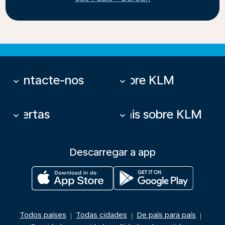
Contacte-nos
Sobre KLM
keyboard_arrow_down
keyboard_arrow_down
Ofertas
Mais sobre KLM
keyboard_arrow_down
keyboard_arrow_down
Descarregar a app
Todos países
Todas cidades
De país para país
|
|
|