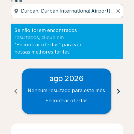
Para
location_on
close
Se não forem encontrados
resultados, clique em
“Encontrar ofertas” para ver
nossas melhores tarifas
ago 2026
chevron_left
chevron_right
Nenhum resultado para este mês
Nenh
Encontrar ofertas
Displaying fares for agosto-2026