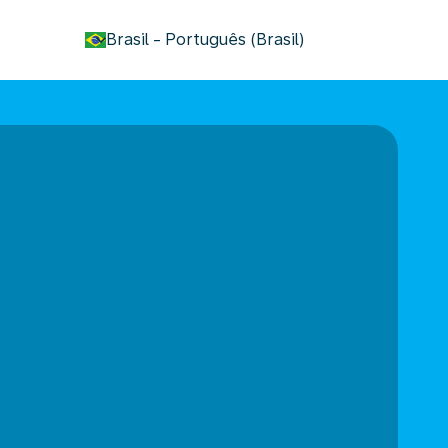
keyboard_arrow_down
Brasil
-
Português (Brasil)