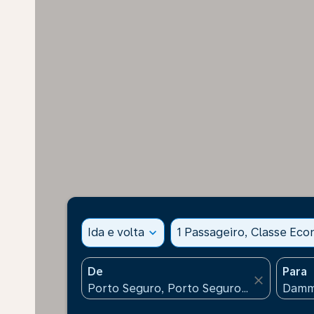
Ida e volta
expand_more
1 Passageiro, Classe Ec
De
Para
close