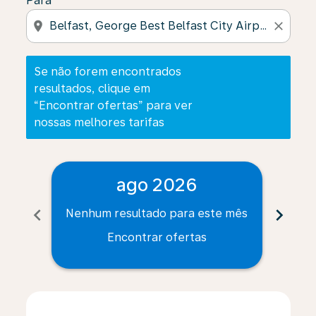
Para
location_on
close
Se não forem encontrados
resultados, clique em
“Encontrar ofertas” para ver
nossas melhores tarifas
ago 2026
chevron_left
chevron_right
Nenhum resultado para este mês
Nenh
Encontrar ofertas
Displaying fares for agosto-2026