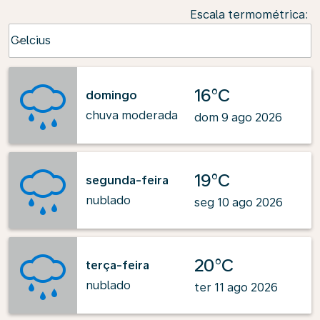
Escala termométrica
:
Weather unit option Celcius Selected
Celcius
keyboard_arrow_down
16°C
domingo
chuva moderada
dom 9 ago 2026
19°C
segunda-feira
nublado
seg 10 ago 2026
20°C
terça-feira
nublado
ter 11 ago 2026