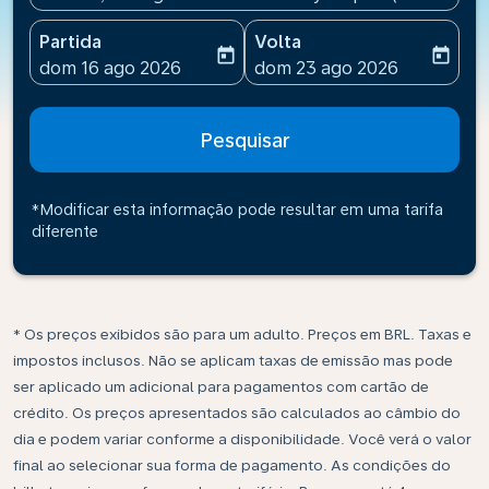
Partida
Volta
today
today
fc-booking-departure-date-aria-label
fc-booking-return-date-ari
dom 16 ago 2026
dom 23 ago 2026
Pesquisar
*Modificar esta informação pode resultar em uma tarifa
diferente
* Os preços exibidos são para um adulto. Preços em BRL. Taxas e
impostos inclusos. Não se aplicam taxas de emissão mas pode
ser aplicado um adicional para pagamentos com cartão de
crédito. Os preços apresentados são calculados ao câmbio do
dia e podem variar conforme a disponibilidade. Você verá o valor
final ao selecionar sua forma de pagamento. As condições do