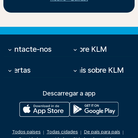
Contacte-nos
Sobre KLM
keyboard_arrow_down
keyboard_arrow_down
Ofertas
Mais sobre KLM
keyboard_arrow_down
keyboard_arrow_down
Descarregar a app
Todos países
Todas cidades
De país para país
|
|
|