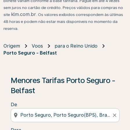
bilhete variam conforme a base tarifária. Pague em até 4 vezes
sem juros no cartão de crédito. Preços válidos para compras no
klm.com.br
site
. Os valores exibidos correspondem às últimas
48 horas e podem não estar mais disponíveis no momento da
reserva.
Origem
Voos
para o Reino Unido
Porto Seguro - Belfast
Se não forem encontrados resultados, clique em “Enco
Menores Tarifas Porto Seguro -
Belfast
De
location_on
close