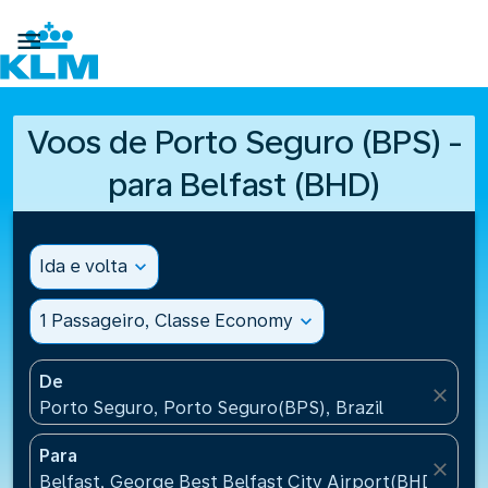

Voos de Porto Seguro (BPS) -
para Belfast (BHD)
Ida e volta
expand_more
1 Passageiro, Classe Economy
expand_more
De
close
Porto Seguro, Porto Seguro(BPS), Brazil
Para
close
Belfast, George Best Belfast City Airport(BHD), Un