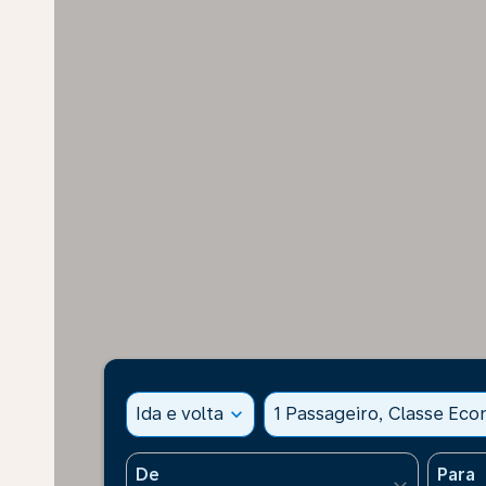
Ida e volta
expand_more
1 Passageiro, Classe Ec
De
Para