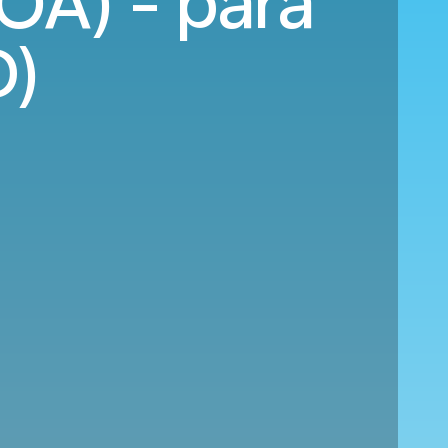
OA) - para
D)