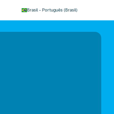
keyboard_arrow_down
Brasil
-
Português (Brasil)