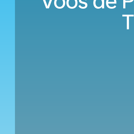
Voos de P
T