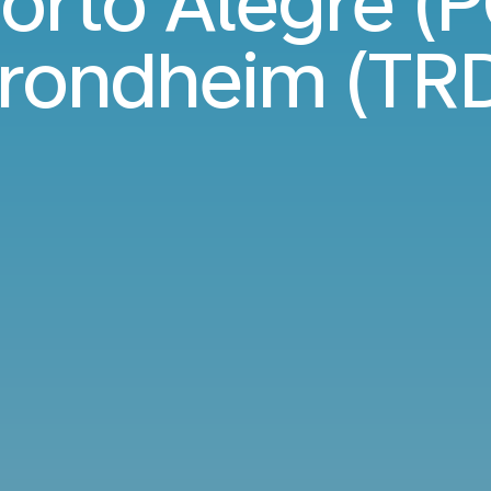
orto Alegre (P
rondheim (TR