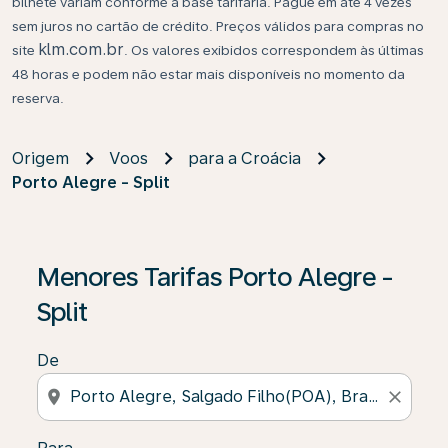
bilhete variam conforme a base tarifária. Pague em até 4 vezes
sem juros no cartão de crédito. Preços válidos para compras no
klm.com.br
site
. Os valores exibidos correspondem às últimas
48 horas e podem não estar mais disponíveis no momento da
reserva.
Origem
Voos
para a Croácia
Porto Alegre - Split
Se não forem encontrados resultados, clique em “Enco
Menores Tarifas Porto Alegre -
Split
De
location_on
close