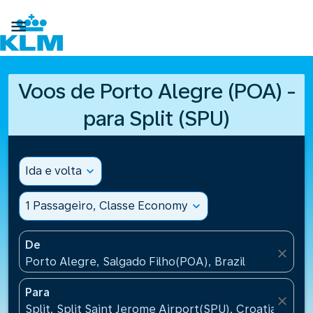

Voos de Porto Alegre (POA) -
para Split (SPU)
Ida e volta
expand_more
1 Passageiro, Classe Economy
expand_more
De
close
Porto Alegre, Salgado Filho(POA), Brazil
Para
close
Split, Split Saint Jerome Airport(SPU), Croatia