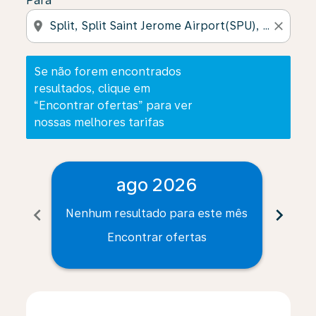
Para
location_on
close
Se não forem encontrados
resultados, clique em
“Encontrar ofertas” para ver
nossas melhores tarifas
ago 2026
chevron_left
chevron_right
Nenhum resultado para este mês
Nenh
Encontrar ofertas
Displaying fares for agosto-2026