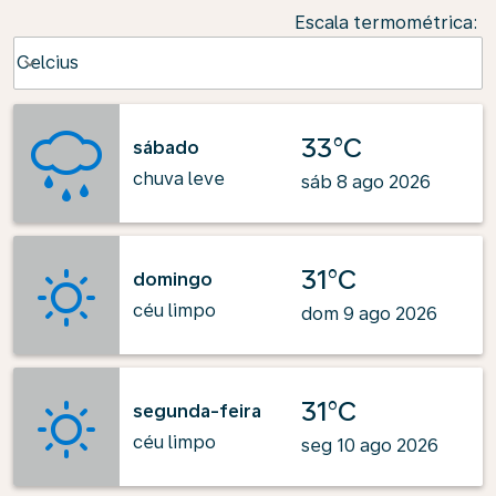
Escala termométrica
:
Weather unit option Celcius Selected
Celcius
keyboard_arrow_down
33°C
sábado
chuva leve
sáb 8 ago 2026
31°C
domingo
céu limpo
dom 9 ago 2026
31°C
segunda-feira
céu limpo
seg 10 ago 2026