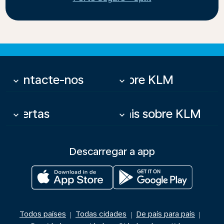
Contacte-nos
Sobre KLM
keyboard_arrow_down
keyboard_arrow_down
Ofertas
Mais sobre KLM
keyboard_arrow_down
keyboard_arrow_down
Descarregar a app
Todos países
Todas cidades
De país para país
|
|
|