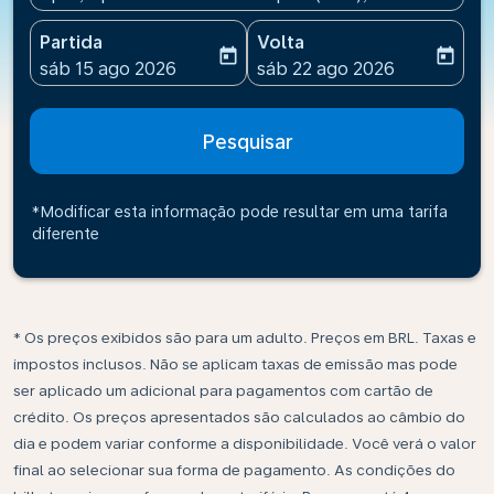
Partida
Volta
today
today
fc-booking-departure-date-aria-label
fc-booking-return-date-ari
sáb 15 ago 2026
sáb 22 ago 2026
Pesquisar
*Modificar esta informação pode resultar em uma tarifa
diferente
* Os preços exibidos são para um adulto. Preços em BRL. Taxas e
impostos inclusos. Não se aplicam taxas de emissão mas pode
ser aplicado um adicional para pagamentos com cartão de
crédito. Os preços apresentados são calculados ao câmbio do
dia e podem variar conforme a disponibilidade. Você verá o valor
final ao selecionar sua forma de pagamento. As condições do