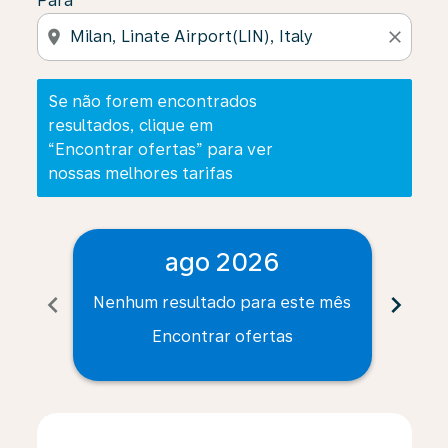
Para
location_on
close
Se não forem encontrados
resultados, clique em
“Encontrar ofertas” para ver
nossas melhores tarifas
ago 2026
chevron_left
chevron_right
Nenhum resultado para este mês
Nenh
Encontrar ofertas
Displaying fares for agosto-2026