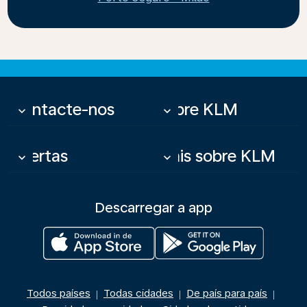
Contacte-nos
Sobre KLM
keyboard_arrow_down
keyboard_arrow_down
Ofertas
Mais sobre KLM
keyboard_arrow_down
keyboard_arrow_down
Descarregar a app
Todos países
Todas cidades
De país para país
|
|
|