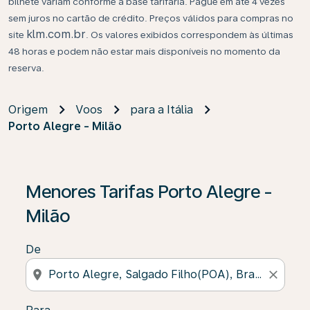
bilhete variam conforme a base tarifária. Pague em até 4 vezes
sem juros no cartão de crédito. Preços válidos para compras no
klm.com.br
site
. Os valores exibidos correspondem às últimas
48 horas e podem não estar mais disponíveis no momento da
reserva.
Origem
Voos
para a Itália
Porto Alegre - Milão
Se não forem encontrados resultados, clique em “Enco
Menores Tarifas Porto Alegre -
Milão
De
location_on
close