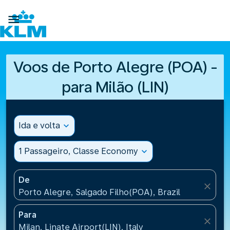

Voos de Porto Alegre (POA) -
para Milão (LIN)
Ida e volta
expand_more
1 Passageiro, Classe Economy
expand_more
De
close
Porto Alegre, Salgado Filho(POA), Brazil
Para
close
Milan, Linate Airport(LIN), Italy