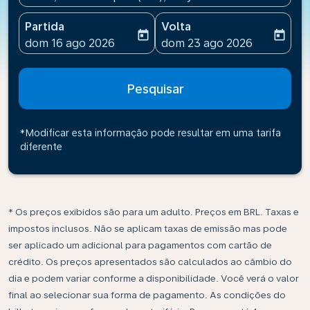
Partida
Volta
today
today
fc-booking-departure-date-aria-label
fc-booking-return-date-ari
dom 16 ago 2026
dom 23 ago 2026
Pesquisar
*Modificar esta informação pode resultar em uma tarifa
diferente
* Os preços exibidos são para um adulto. Preços em BRL. Taxas e
impostos inclusos. Não se aplicam taxas de emissão mas pode
ser aplicado um adicional para pagamentos com cartão de
crédito. Os preços apresentados são calculados ao câmbio do
dia e podem variar conforme a disponibilidade. Você verá o valor
final ao selecionar sua forma de pagamento. As condições do