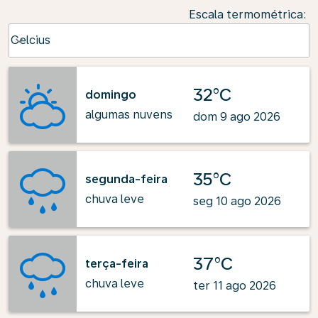
Escala termométrica
:
Weather unit option Celcius Selected
Celcius
keyboard_arrow_down
32°C
domingo
algumas nuvens
dom 9 ago 2026
35°C
segunda-feira
chuva leve
seg 10 ago 2026
37°C
terça-feira
chuva leve
ter 11 ago 2026