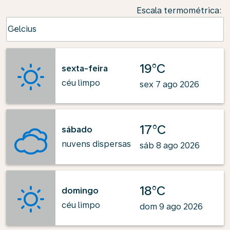
Escala termométrica
:
Weather unit option Celcius Selected
Celcius
keyboard_arrow_down
19°C
sexta-feira
céu limpo
sex 7 ago 2026
17°C
sábado
nuvens dispersas
sáb 8 ago 2026
18°C
domingo
céu limpo
dom 9 ago 2026