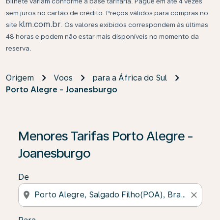
bilhete variam conforme a base tarifária. Pague em até 4 vezes
sem juros no cartão de crédito. Preços válidos para compras no
klm.com.br
site
. Os valores exibidos correspondem às últimas
48 horas e podem não estar mais disponíveis no momento da
reserva.
Origem
Voos
para a África do Sul
Porto Alegre - Joanesburgo
Se não forem encontrados resultados, clique em “Enco
Menores Tarifas Porto Alegre -
Joanesburgo
De
location_on
close