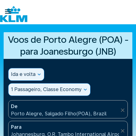

Voos de Porto Alegre (POA) -
para Joanesburgo (JNB)
Ida e volta
expand_more
1 Passageiro, Classe Economy
expand_more
De
close
Porto Alegre, Salgado Filho(POA), Brazil
Para
close
Johannesburg, O.R. Tambo International Airport(JNB)