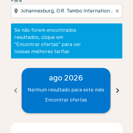
Para
location_on
close
Se não forem encontrados
resultados, clique em
“Encontrar ofertas” para ver
nossas melhores tarifas
ago 2026
chevron_left
chevron_right
Nenhum resultado para este mês
Nenh
Encontrar ofertas
Displaying fares for agosto-2026