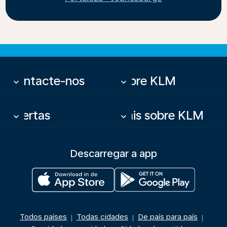
Contacte-nos
Sobre KLM
keyboard_arrow_down
keyboard_arrow_down
Ofertas
Mais sobre KLM
keyboard_arrow_down
keyboard_arrow_down
Descarregar a app
Todos países
Todas cidades
De país para país
|
|
|