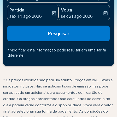
Partida
Volta
today
today
fc-booking-departure-date-aria-label
fc-booking-return-date-ari
sex 14 ago 2026
sex 21 ago 2026
Pesquisar
*Modificar esta informação pode resultar em uma tarifa
diferente
* Os preços exibidos são para um adulto. Preços em BRL. Taxas e
impostos inclusos. Não se aplicam taxas de emissão mas pode
ser aplicado um adicional para pagamentos com cartão de
crédito. Os preços apresentados são calculados ao câmbio do
dia e podem variar conforme a disponibilidade. Você verá o valor
final ao selecionar sua forma de pagamento. As condições do