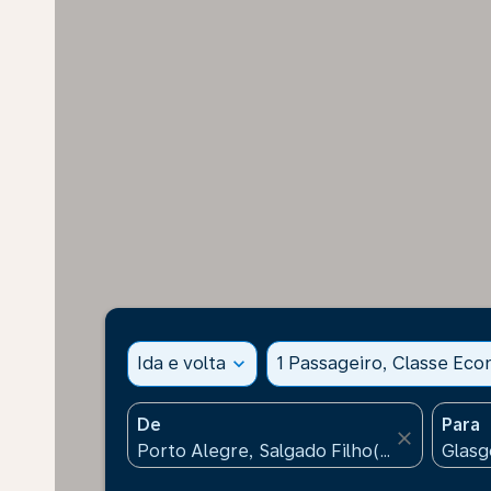
Ida e volta
expand_more
1 Passageiro, Classe Ec
De
Para
close