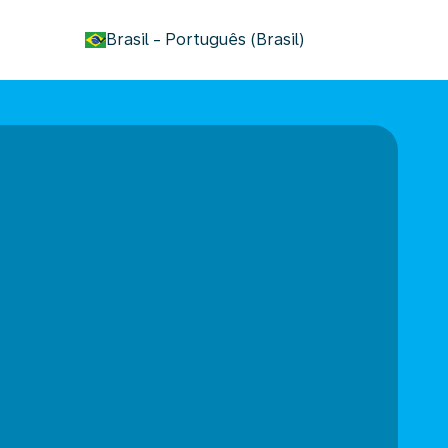
keyboard_arrow_down
Brasil
-
Português (Brasil)