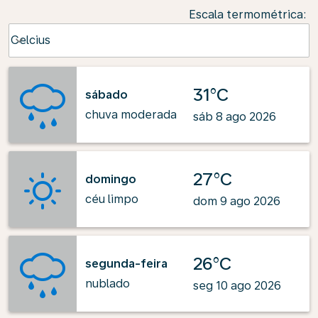
Escala termométrica
:
Weather unit option Celcius Selected
Celcius
keyboard_arrow_down
31°C
sábado
chuva moderada
sáb 8 ago 2026
27°C
domingo
céu limpo
dom 9 ago 2026
26°C
segunda-feira
nublado
seg 10 ago 2026