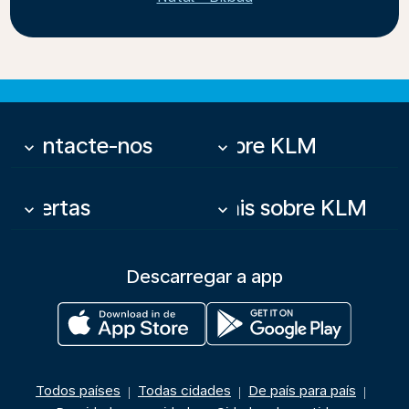
Contacte-nos
Sobre KLM
keyboard_arrow_down
keyboard_arrow_down
Ofertas
Mais sobre KLM
keyboard_arrow_down
keyboard_arrow_down
Descarregar a app
Todos países
Todas cidades
De país para país
|
|
|