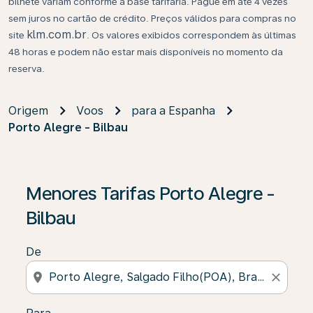
bilhete variam conforme a base tarifária. Pague em até 4 vezes
sem juros no cartão de crédito. Preços válidos para compras no
klm.com.br
site
. Os valores exibidos correspondem às últimas
48 horas e podem não estar mais disponíveis no momento da
reserva.
Origem
Voos
para a Espanha
Porto Alegre - Bilbau
Se não forem encontrados resultados, clique em “Enco
Menores Tarifas Porto Alegre -
Bilbau
De
location_on
close