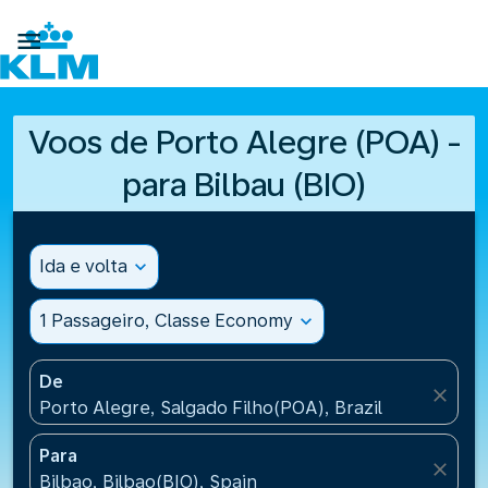

Voos de Porto Alegre (POA) -
para Bilbau (BIO)
Ida e volta
expand_more
1 Passageiro, Classe Economy
expand_more
De
close
Porto Alegre, Salgado Filho(POA), Brazil
Para
close
Bilbao, Bilbao(BIO), Spain