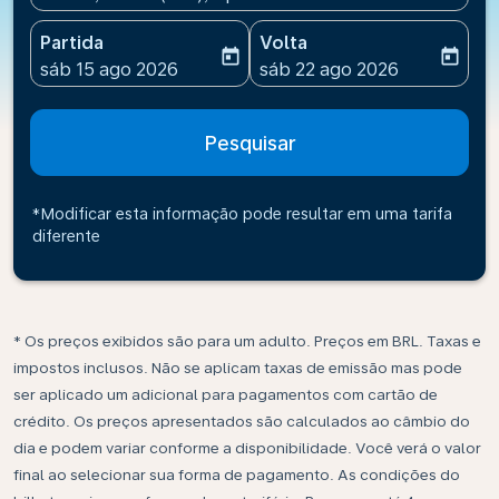
Partida
Volta
today
today
fc-booking-departure-date-aria-label
fc-booking-return-date-ari
sáb 15 ago 2026
sáb 22 ago 2026
Pesquisar
*Modificar esta informação pode resultar em uma tarifa
diferente
* Os preços exibidos são para um adulto. Preços em BRL. Taxas e
impostos inclusos. Não se aplicam taxas de emissão mas pode
ser aplicado um adicional para pagamentos com cartão de
crédito. Os preços apresentados são calculados ao câmbio do
dia e podem variar conforme a disponibilidade. Você verá o valor
final ao selecionar sua forma de pagamento. As condições do