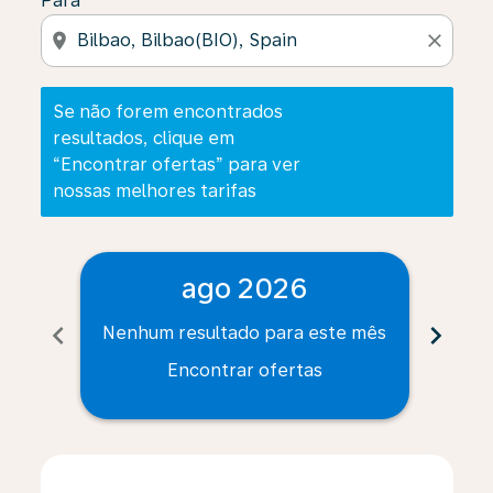
Para
location_on
close
Se não forem encontrados
resultados, clique em
“Encontrar ofertas” para ver
nossas melhores tarifas
ago 2026
chevron_left
chevron_right
Nenhum resultado para este mês
Nenh
Encontrar ofertas
Displaying fares for agosto-2026