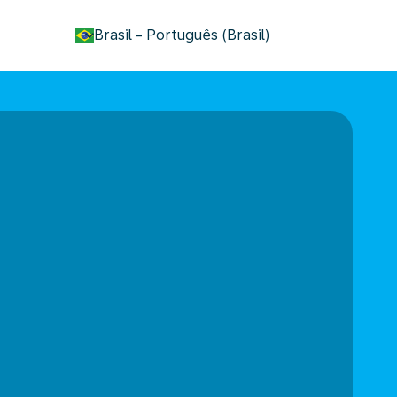
keyboard_arrow_down
Brasil
-
Português (Brasil)