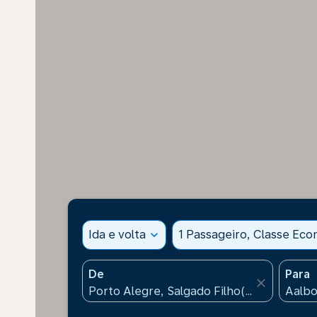
Ida e volta
expand_more
1 Passageiro, Classe Ec
De
Para
close