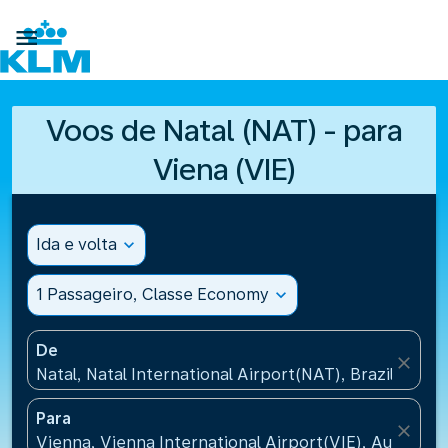

Voos de Natal (NAT) - para
Viena (VIE)
Ida e volta
expand_more
1 Passageiro, Classe Economy
expand_more
De
close
Natal, Natal International Airport(NAT), Brazil
Para
close
Vienna, Vienna International Airport(VIE), Austria