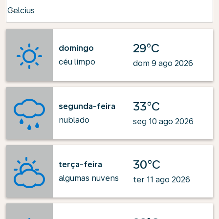
Weather unit option Celcius Selected
Celcius
keyboard_arrow_down
29°C
domingo
céu limpo
dom 9 ago 2026
33°C
segunda-feira
nublado
seg 10 ago 2026
30°C
terça-feira
algumas nuvens
ter 11 ago 2026