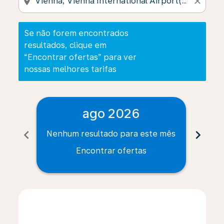
location_on
close
Se não forem encontrados
resultados, clique em
“Encontrar ofertas” para ver
nossas melhores tarifas
ago 2026
chevron_left
chevron_right
Nenhum resultado para este mês
Nenh
Encontrar ofertas
Displaying fares for agosto-2026