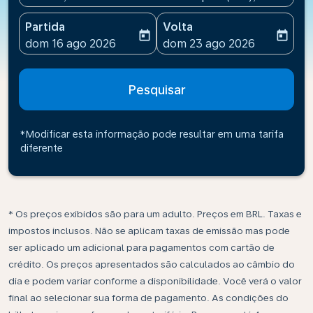
Partida
Volta
today
today
fc-booking-departure-date-aria-label
fc-booking-return-date-ari
dom 16 ago 2026
dom 23 ago 2026
Pesquisar
*Modificar esta informação pode resultar em uma tarifa
diferente
* Os preços exibidos são para um adulto. Preços em BRL. Taxas e
impostos inclusos. Não se aplicam taxas de emissão mas pode
ser aplicado um adicional para pagamentos com cartão de
crédito. Os preços apresentados são calculados ao câmbio do
dia e podem variar conforme a disponibilidade. Você verá o valor
final ao selecionar sua forma de pagamento. As condições do