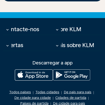
Contacte-nos
Sobre KLM
keyboard_arrow_down
keyboard_arrow_down
Ofertas
Mais sobre KLM
keyboard_arrow_down
keyboard_arrow_down
Descarregar a app
Todos países
Todas cidades
De país para país
|
|
|
De cidade para cidade
Cidades de partida
|
|
Países de partida
De cidade para país
|