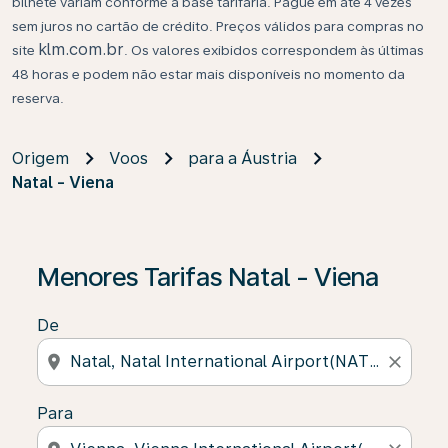
bilhete variam conforme a base tarifária. Pague em até 4 vezes
sem juros no cartão de crédito. Preços válidos para compras no
klm.com.br
site
. Os valores exibidos correspondem às últimas
48 horas e podem não estar mais disponíveis no momento da
reserva.
Origem
Voos
para a Áustria
Natal - Viena
Se não forem encontrados resultados, clique em “Enco
Menores Tarifas Natal - Viena
De
location_on
close
Para