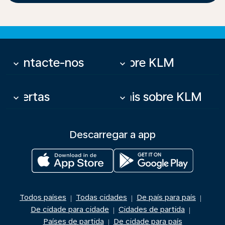
Contacte-nos
Sobre KLM
keyboard_arrow_down
keyboard_arrow_down
Ofertas
Mais sobre KLM
keyboard_arrow_down
keyboard_arrow_down
Descarregar a app
Todos países
Todas cidades
De país para país
|
|
|
De cidade para cidade
Cidades de partida
|
|
Países de partida
De cidade para país
|