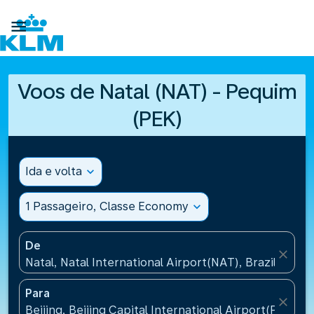

Voos de Natal (NAT) - Pequim
(PEK)
Ida e volta
expand_more
1 Passageiro, Classe Economy
expand_more
De
close
Natal, Natal International Airport(NAT), Brazil
Para
close
Beijing, Beijing Capital International Airport(PEK), C