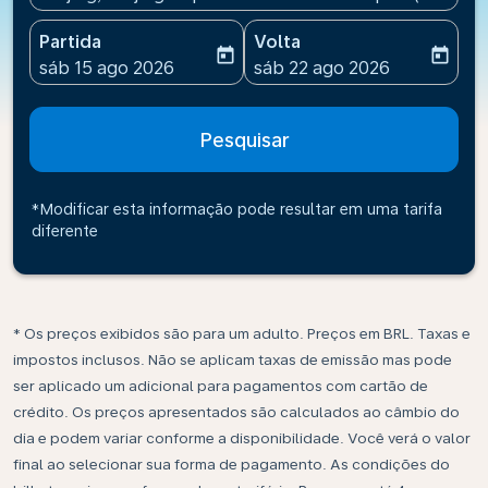
Partida
Volta
today
today
fc-booking-departure-date-aria-label
fc-booking-return-date-ari
sáb 15 ago 2026
sáb 22 ago 2026
Pesquisar
*Modificar esta informação pode resultar em uma tarifa
diferente
* Os preços exibidos são para um adulto. Preços em BRL. Taxas e
impostos inclusos. Não se aplicam taxas de emissão mas pode
ser aplicado um adicional para pagamentos com cartão de
crédito. Os preços apresentados são calculados ao câmbio do
dia e podem variar conforme a disponibilidade. Você verá o valor
final ao selecionar sua forma de pagamento. As condições do