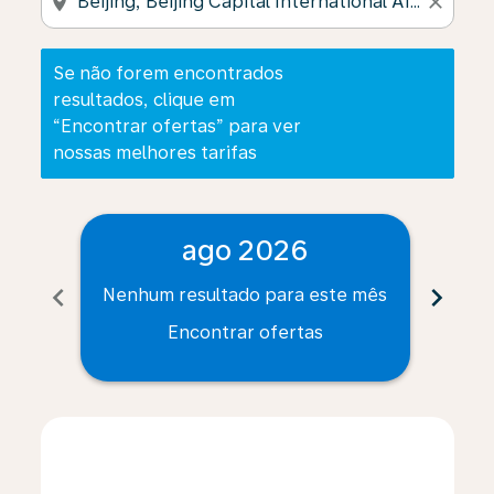
location_on
close
Se não forem encontrados
resultados, clique em
“Encontrar ofertas” para ver
nossas melhores tarifas
ago 2026
chevron_left
chevron_right
Nenhum resultado para este mês
Nenh
Encontrar ofertas
Displaying fares for agosto-2026