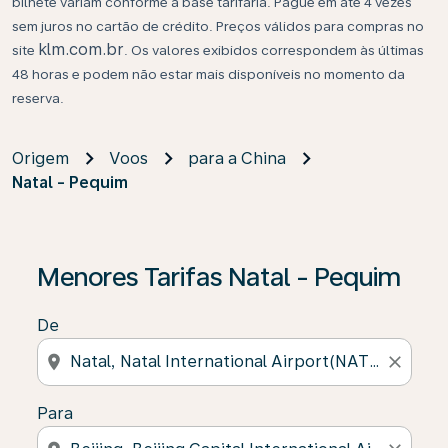
bilhete variam conforme a base tarifária. Pague em até 4 vezes
sem juros no cartão de crédito. Preços válidos para compras no
klm.com.br
site
. Os valores exibidos correspondem às últimas
48 horas e podem não estar mais disponíveis no momento da
reserva.
Origem
Voos
para a China
Natal - Pequim
Se não forem encontrados resultados, clique em “Enco
Menores Tarifas Natal - Pequim
De
location_on
close
Para