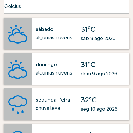
Weather unit option Celcius Selected
Celcius
keyboard_arrow_down
31°C
sábado
algumas nuvens
sáb 8 ago 2026
31°C
domingo
algumas nuvens
dom 9 ago 2026
32°C
segunda-feira
chuva leve
seg 10 ago 2026