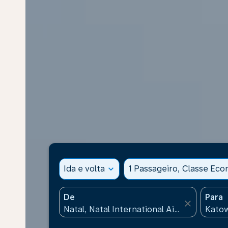
Ida e volta
expand_more
1 Passageiro, Classe Ec
De
Para
close