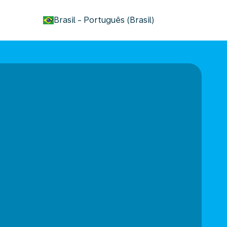
keyboard_arrow_down
Brasil
-
Português (Brasil)