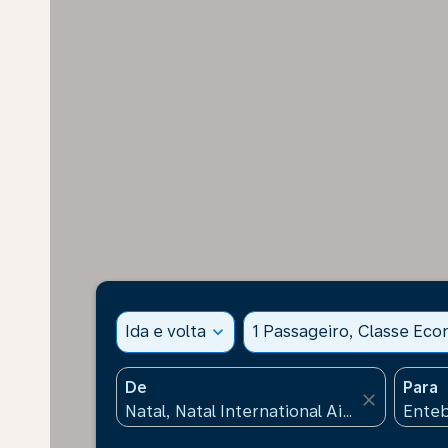
Ida e volta
expand_more
1 Passageiro, Classe Ec
De
Para
close