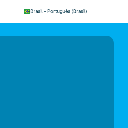
keyboard_arrow_down
Brasil
-
Português (Brasil)