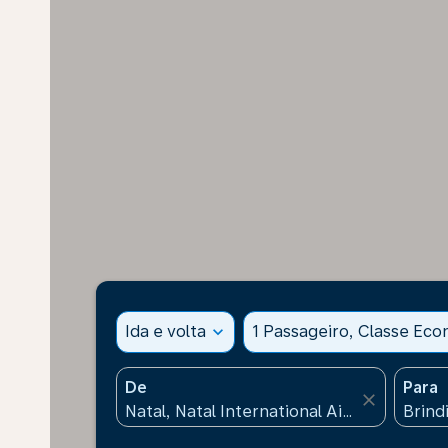
Ida e volta
expand_more
1 Passageiro, Classe Ec
De
Para
close