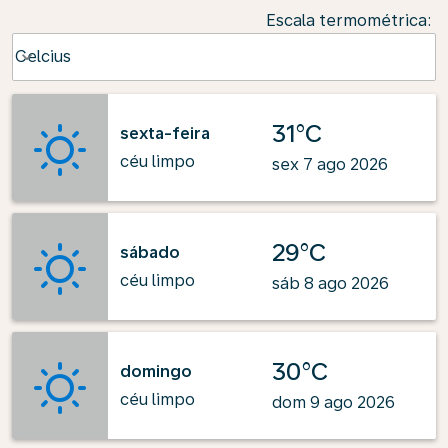
Escala termométrica
:
Weather unit option Celcius Selected
Celcius
keyboard_arrow_down
31°C
sexta-feira
céu limpo
sex 7 ago 2026
29°C
sábado
céu limpo
sáb 8 ago 2026
30°C
domingo
céu limpo
dom 9 ago 2026