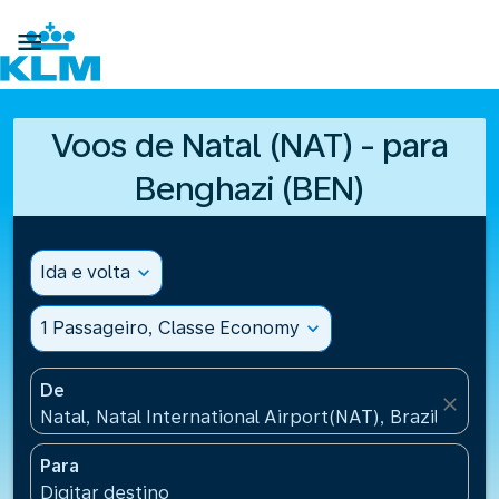

Voos de Natal (NAT) - para
Benghazi (BEN)
Ida e volta
expand_more
1 Passageiro, Classe Economy
expand_more
De
close
Natal, Natal International Airport(NAT), Brazil
Para
Digitar destino