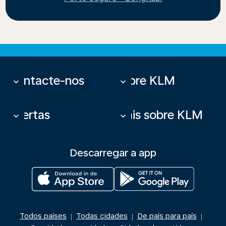
Contacte-nos
Sobre KLM
keyboard_arrow_down
keyboard_arrow_down
Ofertas
Mais sobre KLM
keyboard_arrow_down
keyboard_arrow_down
Descarregar a app
Todos países
Todas cidades
De país para país
|
|
|