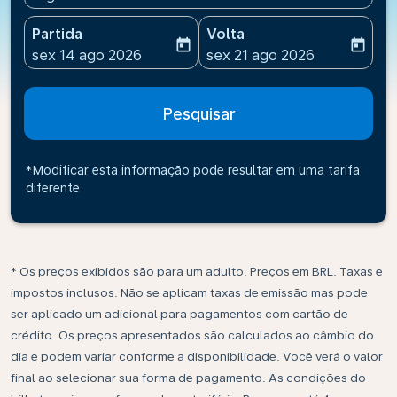
Partida
Volta
today
today
fc-booking-departure-date-aria-label
fc-booking-return-date-ari
sex 14 ago 2026
sex 21 ago 2026
Pesquisar
*Modificar esta informação pode resultar em uma tarifa
diferente
* Os preços exibidos são para um adulto. Preços em BRL. Taxas e
impostos inclusos. Não se aplicam taxas de emissão mas pode
ser aplicado um adicional para pagamentos com cartão de
crédito. Os preços apresentados são calculados ao câmbio do
dia e podem variar conforme a disponibilidade. Você verá o valor
final ao selecionar sua forma de pagamento. As condições do