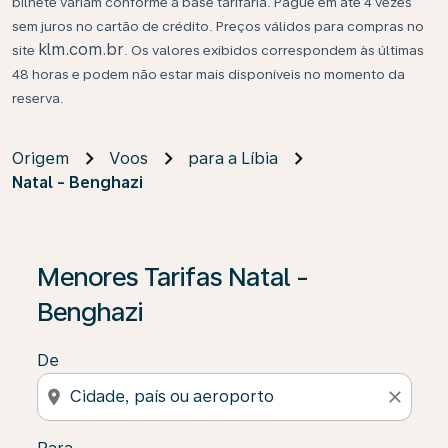
bilhete variam conforme a base tarifária. Pague em até 4 vezes
sem juros no cartão de crédito. Preços válidos para compras no
klm.com.br
site
. Os valores exibidos correspondem às últimas
48 horas e podem não estar mais disponíveis no momento da
reserva.
Origem
Voos
para a Líbia
Natal - Benghazi
Se não forem encontrados resultados, clique em “Enco
Menores Tarifas Natal -
Benghazi
De
location_on
close