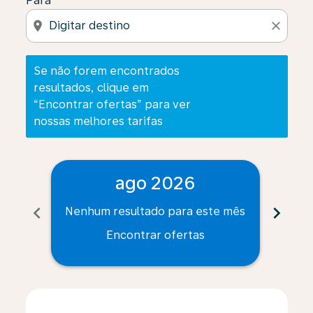
Para
location_on
close
Se não forem encontrados
resultados, clique em
“Encontrar ofertas” para ver
nossas melhores tarifas
ago 2026
chevron_left
chevron_right
Nenhum resultado para este mês
Nenh
Encontrar ofertas
Displaying fares for agosto-2026