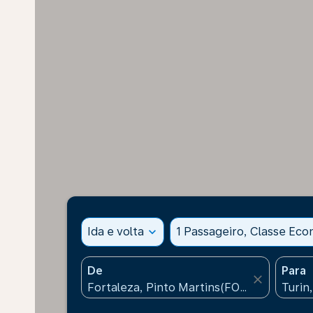
Ida e volta
expand_more
1 Passageiro, Classe Ec
De
Para
close