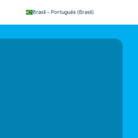
keyboard_arrow_down
Brasil
-
Português (Brasil)