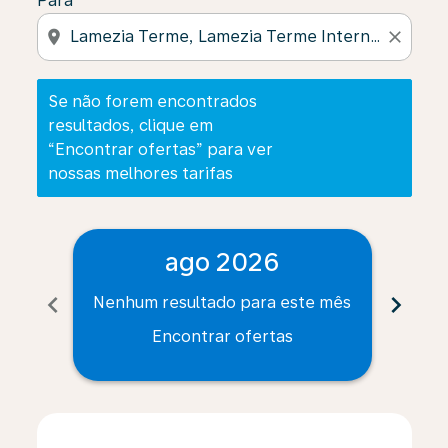
Para
location_on
close
Se não forem encontrados
resultados, clique em
“Encontrar ofertas” para ver
nossas melhores tarifas
ago 2026
chevron_left
chevron_right
Nenhum resultado para este mês
Nenh
Encontrar ofertas
Displaying fares for agosto-2026