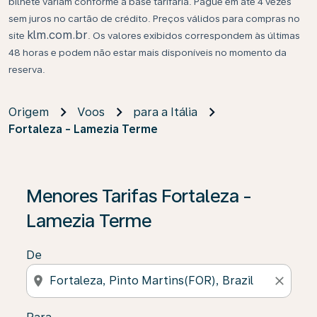
bilhete variam conforme a base tarifária. Pague em até 4 vezes
sem juros no cartão de crédito. Preços válidos para compras no
klm.com.br
site
. Os valores exibidos correspondem às últimas
48 horas e podem não estar mais disponíveis no momento da
reserva.
Origem
Voos
para a Itália
Fortaleza - Lamezia Terme
Se não forem encontrados resultados, clique em “Enco
Menores Tarifas Fortaleza -
Lamezia Terme
De
location_on
close