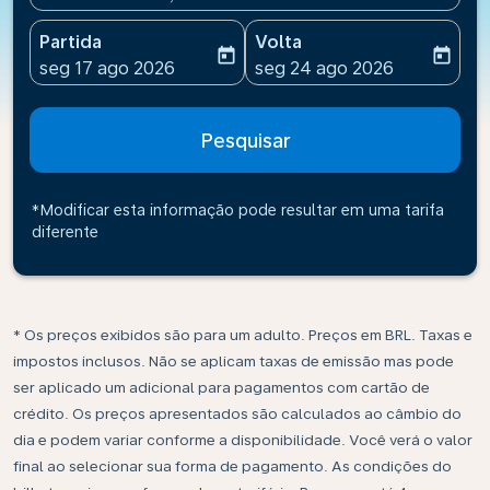
Partida
Volta
today
today
fc-booking-departure-date-aria-label
fc-booking-return-date-ari
seg 17 ago 2026
seg 24 ago 2026
Pesquisar
*Modificar esta informação pode resultar em uma tarifa
diferente
* Os preços exibidos são para um adulto. Preços em BRL. Taxas e
impostos inclusos. Não se aplicam taxas de emissão mas pode
ser aplicado um adicional para pagamentos com cartão de
crédito. Os preços apresentados são calculados ao câmbio do
dia e podem variar conforme a disponibilidade. Você verá o valor
final ao selecionar sua forma de pagamento. As condições do