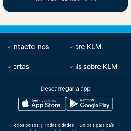
Contacte-nos
Sobre KLM
keyboard_arrow_down
keyboard_arrow_down
Ofertas
Mais sobre KLM
keyboard_arrow_down
keyboard_arrow_down
Descarregar a app
Todos países
Todas cidades
De país para país
|
|
|