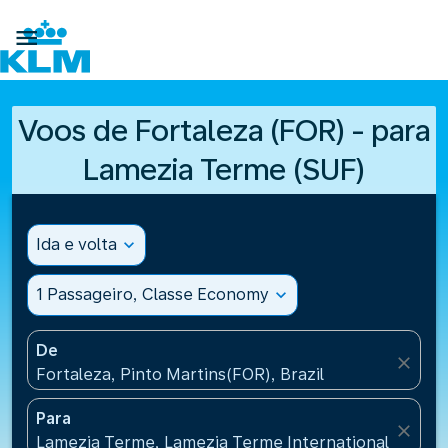

Voos de Fortaleza (FOR) - para
Lamezia Terme (SUF)
Ida e volta
expand_more
1 Passageiro, Classe Economy
expand_more
De
close
Fortaleza, Pinto Martins(FOR), Brazil
Para
close
Lamezia Terme, Lamezia Terme International Airport