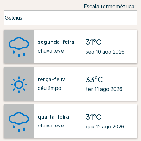
Escala termométrica
:
Weather unit option Celcius Selected
Celcius
keyboard_arrow_down
31°C
segunda-feira
chuva leve
seg 10 ago 2026
33°C
terça-feira
céu limpo
ter 11 ago 2026
31°C
quarta-feira
chuva leve
qua 12 ago 2026