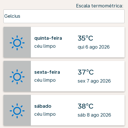
Escala termométrica
:
Weather unit option Celcius Selected
Celcius
keyboard_arrow_down
35°C
quinta-feira
céu limpo
qui 6 ago 2026
37°C
sexta-feira
céu limpo
sex 7 ago 2026
38°C
sábado
céu limpo
sáb 8 ago 2026