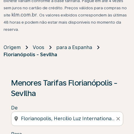
bilhete variam conforme a base tarifária. Pague em até 4 vezes
sem juros no cartão de crédito. Preços válidos para compras no
klm.com.br
site
. Os valores exibidos correspondem às últimas
48 horas e podem não estar mais disponíveis no momento da
reserva.
Origem
Voos
para a Espanha
Florianópolis - SevIlha
Se não forem encontrados resultados, clique em “Enco
Menores Tarifas Florianópolis -
SevIlha
De
location_on
close