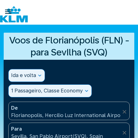

Voos de Florianópolis (FLN) -
para SevIlha (SVQ)
Ida e volta
expand_more
1 Passageiro, Classe Economy
expand_more
De
close
Florianopolis, Hercílio Luz International Airport(FLN)
Para
close
Sevilla, San Pablo Airport(SVQ), Spain