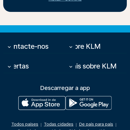
Contacte-nos
Sobre KLM
keyboard_arrow_down
keyboard_arrow_down
Ofertas
Mais sobre KLM
keyboard_arrow_down
keyboard_arrow_down
Descarregar a app
Todos países
Todas cidades
De país para país
|
|
|