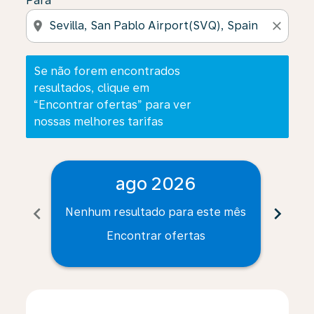
Para
location_on
close
Se não forem encontrados
resultados, clique em
“Encontrar ofertas” para ver
nossas melhores tarifas
ago 2026
chevron_left
chevron_right
Nenhum resultado para este mês
Nenh
Encontrar ofertas
Displaying fares for agosto-2026