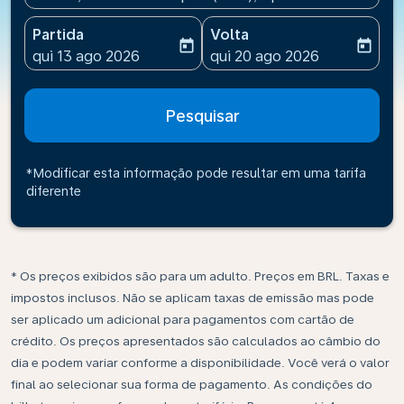
Partida
Volta
today
today
fc-booking-departure-date-aria-label
fc-booking-return-date-ari
qui 13 ago 2026
qui 20 ago 2026
Pesquisar
*Modificar esta informação pode resultar em uma tarifa
diferente
* Os preços exibidos são para um adulto. Preços em BRL. Taxas e
impostos inclusos. Não se aplicam taxas de emissão mas pode
ser aplicado um adicional para pagamentos com cartão de
crédito. Os preços apresentados são calculados ao câmbio do
dia e podem variar conforme a disponibilidade. Você verá o valor
final ao selecionar sua forma de pagamento. As condições do