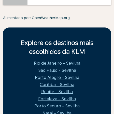
Alimentado por
: OpenWeatherMap.org
Explore os destinos mais
escolhidos da KLM
Rio de Janeiro - SevIlha
São Paulo - SevIlha
Porto Alegre - SevIlha
Curitiba - SevIlha
Recife - SevIlha
Fortaleza - SevIlha
Porto Seguro - SevIlha
Natal - SevIlha