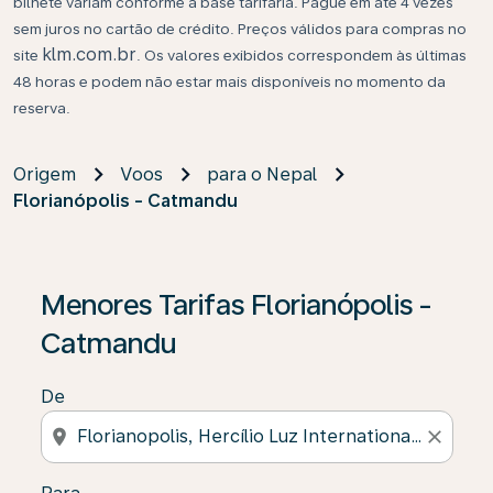
bilhete variam conforme a base tarifária. Pague em até 4 vezes
sem juros no cartão de crédito. Preços válidos para compras no
klm.com.br
site
. Os valores exibidos correspondem às últimas
48 horas e podem não estar mais disponíveis no momento da
reserva.
Origem
Voos
para o Nepal
Florianópolis - Catmandu
Se não forem encontrados resultados, clique em “Enco
Menores Tarifas Florianópolis -
Catmandu
De
location_on
close