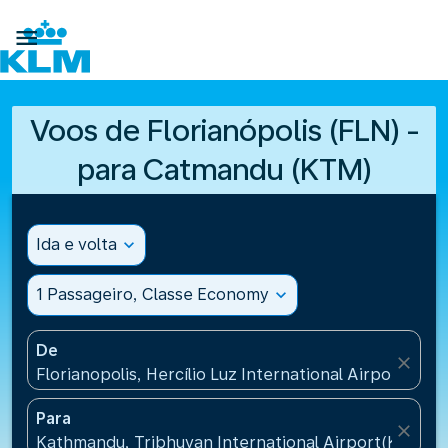

Voos de Florianópolis (FLN) -
para Catmandu (KTM)
Ida e volta
expand_more
1 Passageiro, Classe Economy
expand_more
De
close
Florianopolis, Hercílio Luz International Airport(FLN)
Para
close
Kathmandu, Tribhuvan International Airport(KTM), 