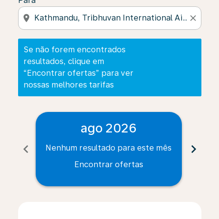
Para
location_on
close
Se não forem encontrados
resultados, clique em
“Encontrar ofertas” para ver
nossas melhores tarifas
ago 2026
chevron_left
chevron_right
Nenhum resultado para este mês
Nenh
Encontrar ofertas
Displaying fares for agosto-2026