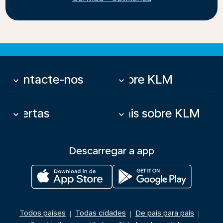
Contacte-nos
Sobre KLM
keyboard_arrow_down
keyboard_arrow_down
Ofertas
Mais sobre KLM
keyboard_arrow_down
keyboard_arrow_down
Descarregar a app
Todos países
Todas cidades
De país para país
|
|
|