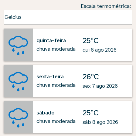
Escala termométrica
:
Weather unit option Celcius Selected
Celcius
keyboard_arrow_down
25°C
quinta-feira
chuva moderada
qui 6 ago 2026
26°C
sexta-feira
chuva moderada
sex 7 ago 2026
25°C
sábado
chuva moderada
sáb 8 ago 2026