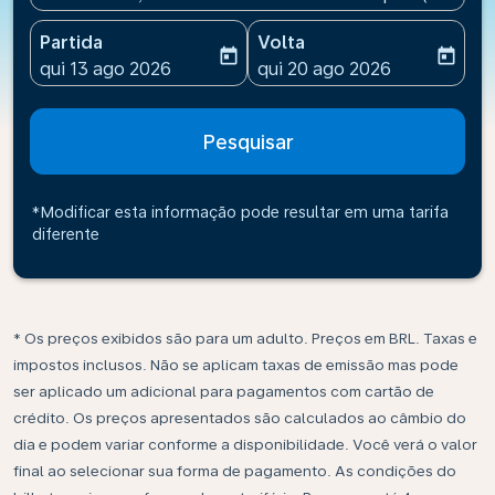
Partida
Volta
today
today
fc-booking-departure-date-aria-label
fc-booking-return-date-ari
qui 13 ago 2026
qui 20 ago 2026
Pesquisar
*Modificar esta informação pode resultar em uma tarifa
diferente
* Os preços exibidos são para um adulto. Preços em BRL. Taxas e
impostos inclusos. Não se aplicam taxas de emissão mas pode
ser aplicado um adicional para pagamentos com cartão de
crédito. Os preços apresentados são calculados ao câmbio do
dia e podem variar conforme a disponibilidade. Você verá o valor
final ao selecionar sua forma de pagamento. As condições do