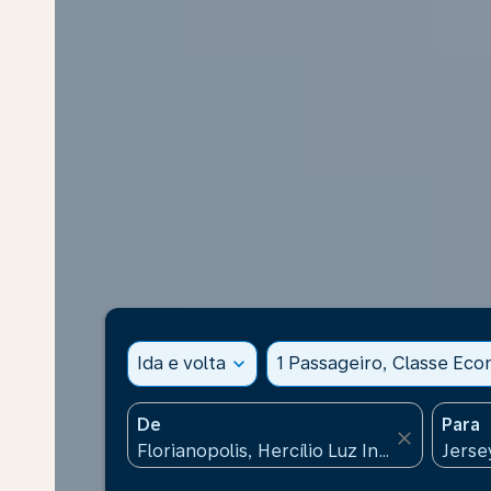
Ida e volta
expand_more
1 Passageiro, Classe Ec
De
Para
close