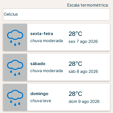
Escala termométrica
:
Weather unit option Celcius Selected
Celcius
keyboard_arrow_down
28°C
sexta-feira
chuva moderada
sex 7 ago 2026
28°C
sábado
chuva moderada
sáb 8 ago 2026
28°C
domingo
chuva leve
dom 9 ago 2026