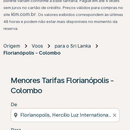
bilhete variam conforme a base tarifária. Pague em até 4 vezes
sem juros no cartão de crédito. Preços válidos para compras no
klm.com.br
site
. Os valores exibidos correspondem às últimas
48 horas e podem não estar mais disponíveis no momento da
reserva.
Origem
Voos
para o Sri Lanka
Florianópolis - Colombo
Se não forem encontrados resultados, clique em “Enco
Menores Tarifas Florianópolis -
Colombo
De
location_on
close