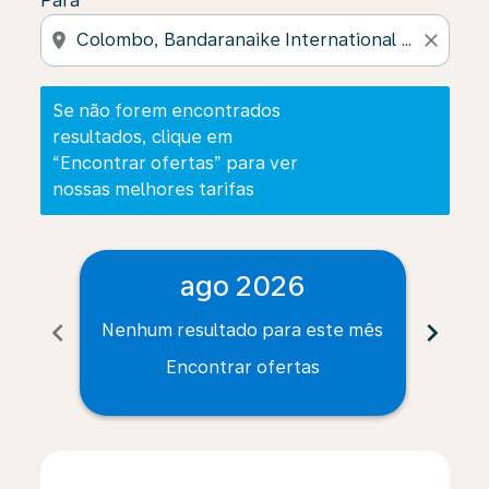
Para
location_on
close
Se não forem encontrados
resultados, clique em
“Encontrar ofertas” para ver
nossas melhores tarifas
ago 2026
chevron_left
chevron_right
Nenhum resultado para este mês
Nenh
Encontrar ofertas
Displaying fares for agosto-2026