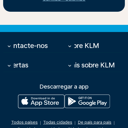
Contacte-nos
Sobre KLM
keyboard_arrow_down
keyboard_arrow_down
Ofertas
Mais sobre KLM
keyboard_arrow_down
keyboard_arrow_down
Descarregar a app
Todos países
Todas cidades
De país para país
|
|
|