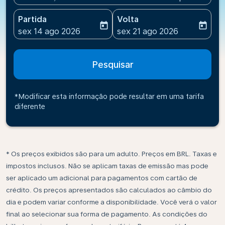
Partida
Volta
today
today
fc-booking-departure-date-aria-label
fc-booking-return-date-ari
sex 14 ago 2026
sex 21 ago 2026
Pesquisar
*Modificar esta informação pode resultar em uma tarifa
diferente
* Os preços exibidos são para um adulto. Preços em BRL. Taxas e
impostos inclusos. Não se aplicam taxas de emissão mas pode
ser aplicado um adicional para pagamentos com cartão de
crédito. Os preços apresentados são calculados ao câmbio do
dia e podem variar conforme a disponibilidade. Você verá o valor
final ao selecionar sua forma de pagamento. As condições do