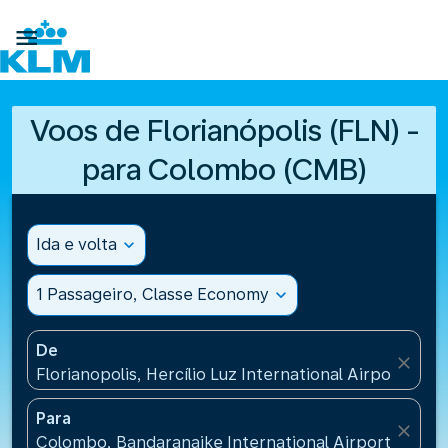

Voos de Florianópolis (FLN) -
para Colombo (CMB)
Ida e volta
expand_more
1 Passageiro, Classe Economy
expand_more
De
close
Florianopolis, Hercílio Luz International Airport(FLN)
Para
close
Colombo, Bandaranaike International Airport(CMB), 