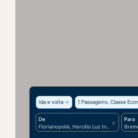
Ida e volta
expand_more
1 Passageiro, Classe Ec
De
Para
close