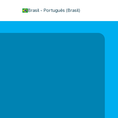
keyboard_arrow_down
Brasil
-
Português (Brasil)