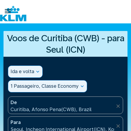

Voos de Curitiba (CWB) - para
Seul (ICN)
Ida e volta
expand_more
1 Passageiro, Classe Economy
expand_more
De
close
Curitiba, Afonso Pena(CWB), Brazil
Para
close
Seoul, Incheon International Airport(ICN), Korea, Re