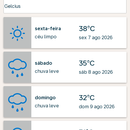
Weather unit option Celcius Selected
Celcius
keyboard_arrow_down
38°C
sexta-feira
céu limpo
sex 7 ago 2026
35°C
sábado
chuva leve
sáb 8 ago 2026
32°C
domingo
chuva leve
dom 9 ago 2026