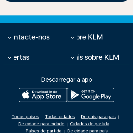
Contacte-nos
Sobre KLM
keyboard_arrow_down
keyboard_arrow_down
Ofertas
Mais sobre KLM
keyboard_arrow_down
keyboard_arrow_down
Descarregar a app
Todos países
Todas cidades
De país para país
|
|
|
De cidade para cidade
Cidades de partida
|
|
Países de partida
De cidade para país
|