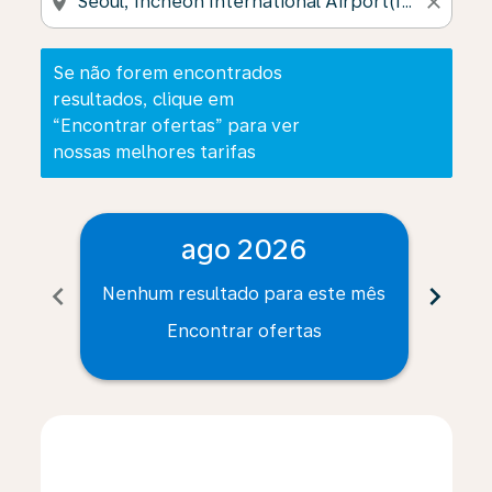
location_on
close
Se não forem encontrados
resultados, clique em
“Encontrar ofertas” para ver
nossas melhores tarifas
ago 2026
chevron_left
chevron_right
Nenhum resultado para este mês
Nenh
Encontrar ofertas
Displaying fares for agosto-2026