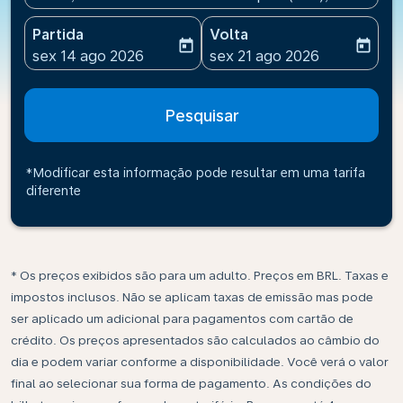
Partida
Volta
today
today
fc-booking-departure-date-aria-label
fc-booking-return-date-ari
sex 14 ago 2026
sex 21 ago 2026
Pesquisar
*Modificar esta informação pode resultar em uma tarifa
diferente
* Os preços exibidos são para um adulto. Preços em BRL. Taxas e
impostos inclusos. Não se aplicam taxas de emissão mas pode
ser aplicado um adicional para pagamentos com cartão de
crédito. Os preços apresentados são calculados ao câmbio do
dia e podem variar conforme a disponibilidade. Você verá o valor
final ao selecionar sua forma de pagamento. As condições do