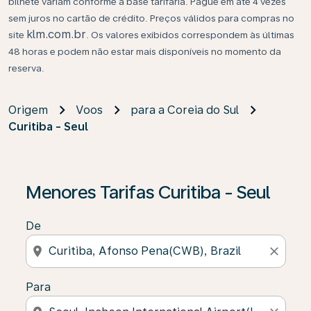
bilhete variam conforme a base tarifária. Pague em até 4 vezes
sem juros no cartão de crédito. Preços válidos para compras no
klm.com.br
site
. Os valores exibidos correspondem às últimas
48 horas e podem não estar mais disponíveis no momento da
reserva.
Origem
Voos
para a Coreia do Sul
Curitiba - Seul
Se não forem encontrados resultados, clique em “Enco
Menores Tarifas Curitiba - Seul
De
location_on
close
Para