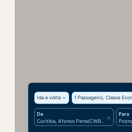
Ida e volta
expand_more
1 Passageiro, Classe Ec
De
Para
close