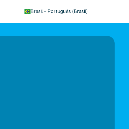
keyboard_arrow_down
Brasil
-
Português (Brasil)