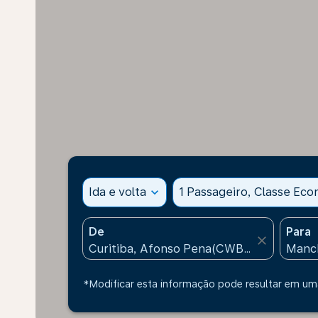
Ida e volta
expand_more
1 Passageiro, Classe Ec
De
Para
close
*Modificar esta informação pode resultar em uma