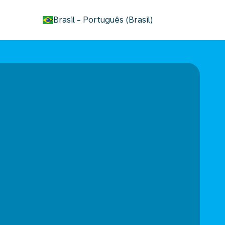
keyboard_arrow_down
Brasil
-
Português (Brasil)