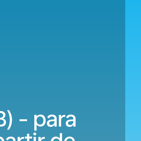
) - para
artir de