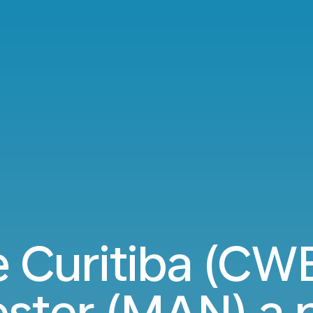
 Curitiba (CWB
ter (MAN) a p