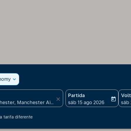
onomy
expand_more
Partida
Vol
close
today
fc-booking-departure-date
fc-b
sáb 15 ago 2026
sáb 
 tarifa diferente