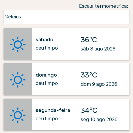
Escala termométrica
:
Weather unit option Celcius Selected
Celcius
keyboard_arrow_down
36°C
sábado
céu limpo
sáb 8 ago 2026
33°C
domingo
céu limpo
dom 9 ago 2026
34°C
segunda-feira
céu limpo
seg 10 ago 2026