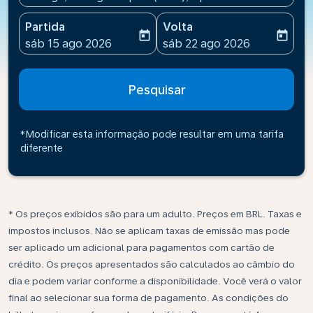
Partida
Volta
today
today
fc-booking-departure-date-aria-label
fc-booking-return-date-ari
sáb 15 ago 2026
sáb 22 ago 2026
Pesquisar
*Modificar esta informação pode resultar em uma tarifa
diferente
* Os preços exibidos são para um adulto. Preços em BRL. Taxas e
impostos inclusos. Não se aplicam taxas de emissão mas pode
ser aplicado um adicional para pagamentos com cartão de
crédito. Os preços apresentados são calculados ao câmbio do
dia e podem variar conforme a disponibilidade. Você verá o valor
final ao selecionar sua forma de pagamento. As condições do