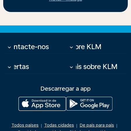
Contacte-nos
Sobre KLM
keyboard_arrow_down
keyboard_arrow_down
Ofertas
Mais sobre KLM
keyboard_arrow_down
keyboard_arrow_down
Descarregar a app
Todos países
Todas cidades
De país para país
|
|
|