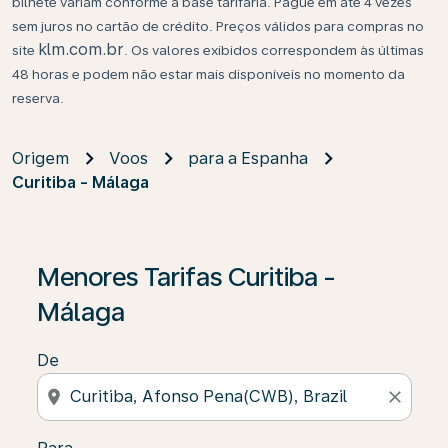
bilhete variam conforme a base tarifária. Pague em até 4 vezes
sem juros no cartão de crédito. Preços válidos para compras no
klm.com.br
site
. Os valores exibidos correspondem às últimas
48 horas e podem não estar mais disponíveis no momento da
reserva.
Origem
Voos
para a Espanha
Curitiba - Málaga
Se não forem encontrados resultados, clique em “Enco
Menores Tarifas Curitiba -
Málaga
De
location_on
close