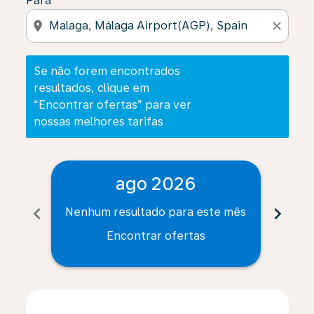
Para
location_on
close
Se não forem encontrados
resultados, clique em
“Encontrar ofertas” para ver
nossas melhores tarifas
ago 2026
chevron_left
chevron_right
Nenhum resultado para este mês
Nenh
Encontrar ofertas
Displaying fares for agosto-2026