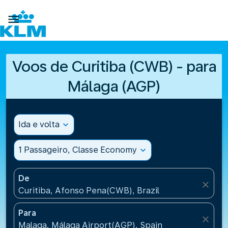

Voos de Curitiba (CWB) - para
Málaga (AGP)
Ida e volta
expand_more
1 Passageiro, Classe Economy
expand_more
De
close
Curitiba, Afonso Pena(CWB), Brazil
Para
close
Malaga, Málaga Airport(AGP), Spain