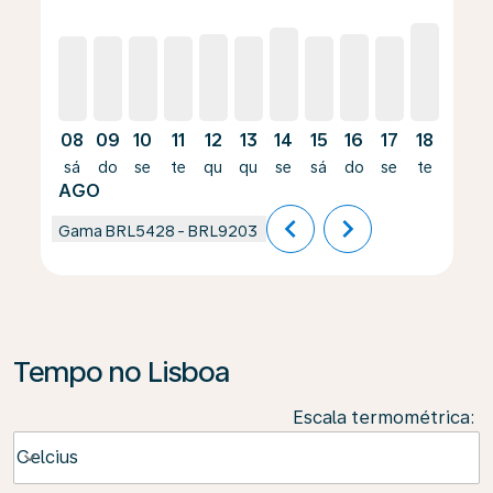
08
09
10
11
12
13
14
15
16
17
18
19
sá
do
se
te
qu
qu
se
sá
do
se
te
qu
AGO
chevron_left
chevron_right
Gama
BRL5428
-
BRL9203
Tempo no Lisboa
Escala termométrica
:
Weather unit option Celcius Selected
Celcius
keyboard_arrow_down