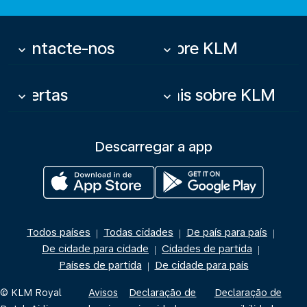
Contacte-nos
Sobre KLM
keyboard_arrow_down
keyboard_arrow_down
Ofertas
Mais sobre KLM
keyboard_arrow_down
keyboard_arrow_down
Descarregar a app
Todos países
Todas cidades
De país para país
|
|
|
De cidade para cidade
Cidades de partida
|
|
Países de partida
De cidade para país
|
© KLM Royal
Avisos
Declaração de
Declaração de