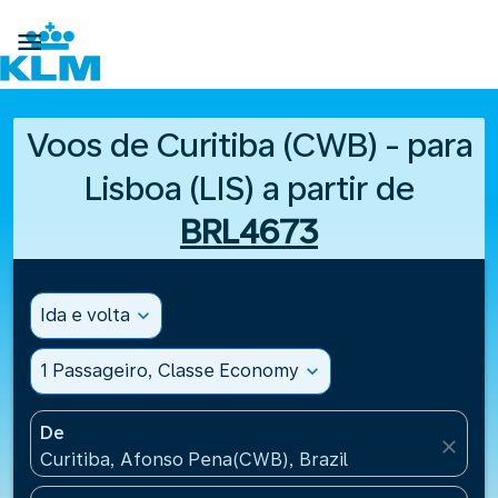

Voos de Curitiba (CWB) - para
Lisboa (LIS) a partir de
BRL4673
Ida e volta
expand_more
1 Passageiro, Classe Economy
expand_more
De
close
Curitiba, Afonso Pena(CWB), Brazil