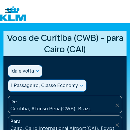

Voos de Curitiba (CWB) - para
Cairo (CAI)
Ida e volta
expand_more
1 Passageiro, Classe Economy
expand_more
De
close
Curitiba, Afonso Pena(CWB), Brazil
Para
close
Cairo, Cairo International Airport(CAI), Egypt