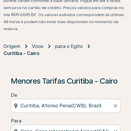
bilhete variam conforme a base tarifária. Pague em até 4 vezes
sem juros no cartão de crédito. Preços válidos para compras no
klm.com.br
site
. Os valores exibidos correspondem às últimas
48 horas e podem não estar mais disponíveis no momento da
reserva.
Origem
Voos
para o Egito
Curitiba - Cairo
Se não forem encontrados resultados, clique em “Enco
Menores Tarifas Curitiba - Cairo
De
location_on
close
Para