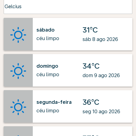
Weather unit option Celcius Selected
Celcius
keyboard_arrow_down
31°C
sábado
céu limpo
sáb 8 ago 2026
34°C
domingo
céu limpo
dom 9 ago 2026
36°C
segunda-feira
céu limpo
seg 10 ago 2026