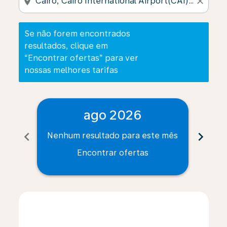
location_on
close
Se não forem encontrados
resultados, clique em
“Encontrar ofertas” para ver
nossas melhores tarifas
ago 2026
chevron_left
chevron_right
Nenhum resultado para este mês
Nenh
Encontrar ofertas
Displaying fares for agosto-2026