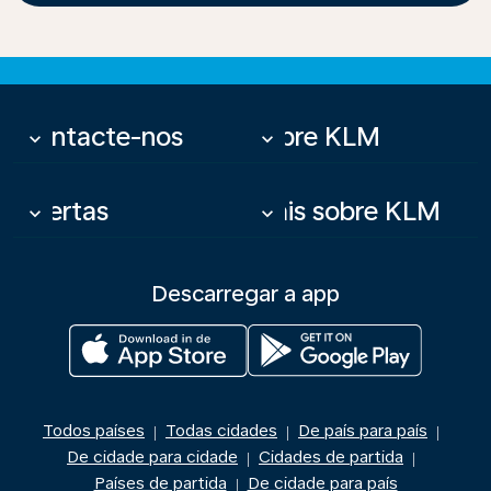
Contacte-nos
Sobre KLM
keyboard_arrow_down
keyboard_arrow_down
Ofertas
Mais sobre KLM
keyboard_arrow_down
keyboard_arrow_down
Descarregar a app
Todos países
Todas cidades
De país para país
|
|
|
De cidade para cidade
Cidades de partida
|
|
Países de partida
De cidade para país
|