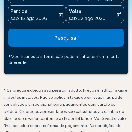
Partida
Volta
today
today
fc-booking-departure-date-aria-label
fc-booking-return-date-ari
sáb 15 ago 2026
sáb 22 ago 2026
Pesquisar
*Modificar esta informação pode resultar em uma tarifa
diferente
* Os preços exibidos são para um adulto. Preços em BRL. Taxas e
impostos inclusos. Não se aplicam taxas de emissão mas pode
ser aplicado um adicional para pagamentos com cartão de
crédito. Os preços apresentados são calculados ao câmbio do
dia e podem variar conforme a disponibilidade. Você verá o valor
final ao selecionar sua forma de pagamento. As condições do