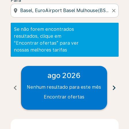
Para
location_on
close
Se não forem encontrados
resultados, clique em
“Encontrar ofertas” para ver
nossas melhores tarifas
ago 2026
chevron_left
chevron_right
Nenhum resultado para este mês
Nenh
Encontrar ofertas
Displaying fares for agosto-2026