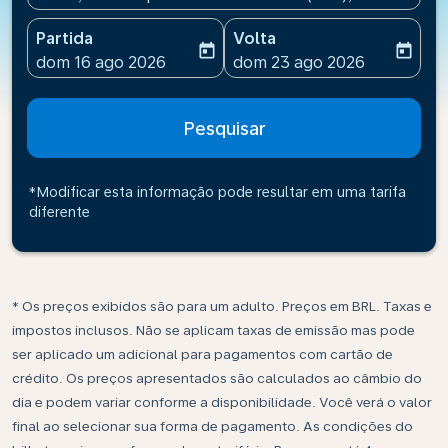
Partida
Volta
today
today
fc-booking-departure-date-aria-label
fc-booking-return-date-ari
dom 16 ago 2026
dom 23 ago 2026
Pesquisar
*Modificar esta informação pode resultar em uma tarifa
diferente
* Os preços exibidos são para um adulto. Preços em BRL. Taxas e
impostos inclusos. Não se aplicam taxas de emissão mas pode
ser aplicado um adicional para pagamentos com cartão de
crédito. Os preços apresentados são calculados ao câmbio do
dia e podem variar conforme a disponibilidade. Você verá o valor
final ao selecionar sua forma de pagamento. As condições do