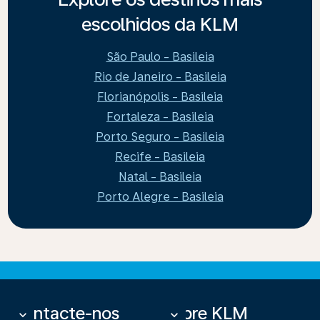
escolhidos da KLM
São Paulo - Basileia
Rio de Janeiro - Basileia
Florianópolis - Basileia
Fortaleza - Basileia
Porto Seguro - Basileia
Recife - Basileia
Natal - Basileia
Porto Alegre - Basileia
Contacte-nos
Sobre KLM
keyboard_arrow_down
keyboard_arrow_down