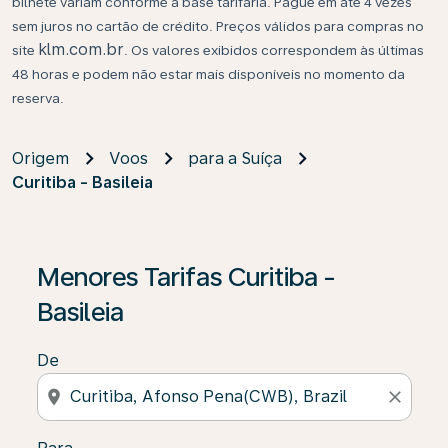
bilhete variam conforme a base tarifária. Pague em até 4 vezes
sem juros no cartão de crédito. Preços válidos para compras no
klm.com.br
site
. Os valores exibidos correspondem às últimas
48 horas e podem não estar mais disponíveis no momento da
reserva.
Origem
Voos
para a Suíça
Curitiba - Basileia
Se não forem encontrados resultados, clique em “Enco
Menores Tarifas Curitiba -
Basileia
De
location_on
close