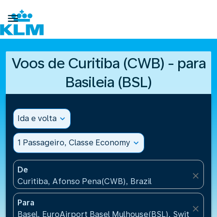

Voos de Curitiba (CWB) - para
Basileia (BSL)
Ida e volta
expand_more
1 Passageiro, Classe Economy
expand_more
De
close
Curitiba, Afonso Pena(CWB), Brazil
Para
close
Basel, EuroAirport Basel Mulhouse(BSL), Switzerlan