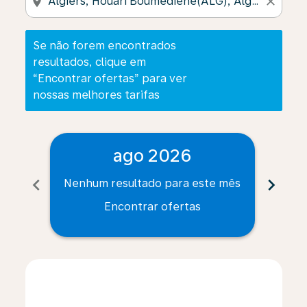
location_on
close
Se não forem encontrados
resultados, clique em
“Encontrar ofertas” para ver
nossas melhores tarifas
ago 2026
chevron_left
chevron_right
Nenhum resultado para este mês
Nenh
Encontrar ofertas
Displaying fares for agosto-2026