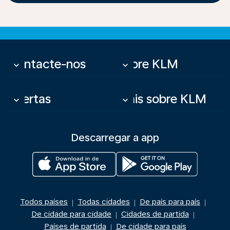
Contacte-nos
Sobre KLM
keyboard_arrow_down
keyboard_arrow_down
Ofertas
Mais sobre KLM
keyboard_arrow_down
keyboard_arrow_down
Descarregar a app
Todos países
Todas cidades
De país para país
|
|
|
De cidade para cidade
Cidades de partida
|
|
Países de partida
De cidade para país
|