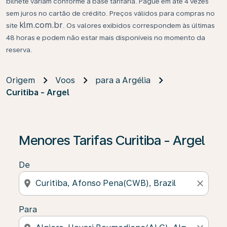
bilhete variam conforme a base tarifária. Pague em até 4 vezes
sem juros no cartão de crédito. Preços válidos para compras no
klm.com.br
site
. Os valores exibidos correspondem às últimas
48 horas e podem não estar mais disponíveis no momento da
reserva.
Origem
Voos
para a Argélia
Curitiba - Argel
Se não forem encontrados resultados, clique em “Enco
Menores Tarifas Curitiba - Argel
De
location_on
close
Para