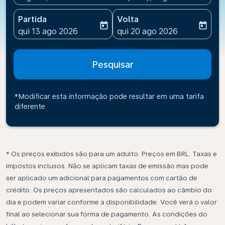
Partida
Volta
today
today
fc-booking-departure-date-aria-label
fc-booking-return-date-ari
qui 13 ago 2026
qui 20 ago 2026
Pesquisar
*Modificar esta informação pode resultar em uma tarifa
diferente
* Os preços exibidos são para um adulto. Preços em BRL. Taxas e
impostos inclusos. Não se aplicam taxas de emissão mas pode
ser aplicado um adicional para pagamentos com cartão de
crédito. Os preços apresentados são calculados ao câmbio do
dia e podem variar conforme a disponibilidade. Você verá o valor
final ao selecionar sua forma de pagamento. As condições do