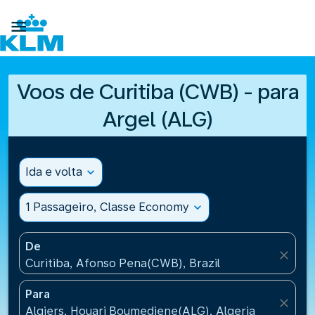

Voos de Curitiba (CWB) - para
Argel (ALG)
Ida e volta
expand_more
1 Passageiro, Classe Economy
expand_more
De
close
Curitiba, Afonso Pena(CWB), Brazil
Para
close
Algiers, Houari Boumediene(ALG), Algeria