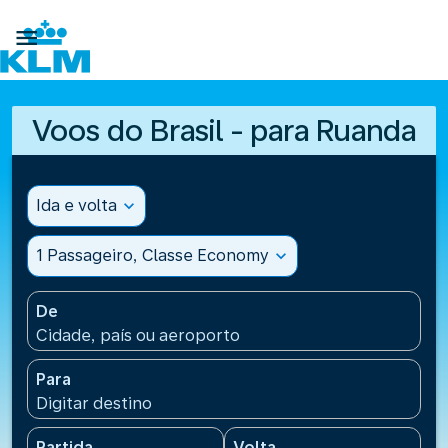

Voos do Brasil - para Ruanda
Ida e volta
expand_more
1 Passageiro, Classe Economy
expand_more
De
Cidade, país ou aeroporto
Para
Digitar destino
Partida
Volta