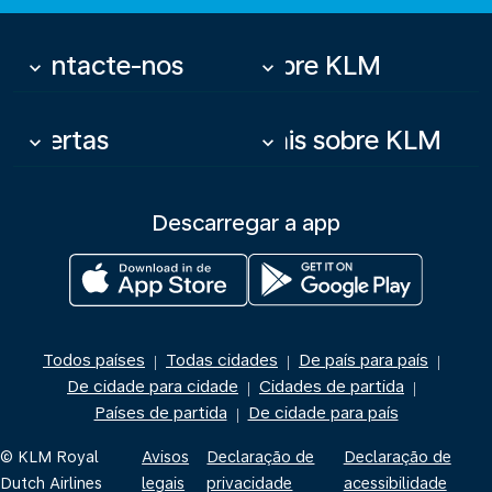
Contacte-nos
Sobre KLM
keyboard_arrow_down
keyboard_arrow_down
Ofertas
Mais sobre KLM
keyboard_arrow_down
keyboard_arrow_down
Descarregar a app
Todos países
Todas cidades
De país para país
|
|
|
De cidade para cidade
Cidades de partida
|
|
Países de partida
De cidade para país
|
© KLM Royal
Avisos
Declaração de
Declaração de
Dutch Airlines
legais
privacidade
acessibilidade