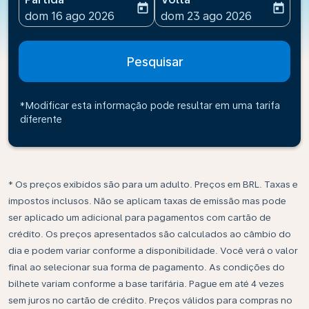
today
today
fc-booking-departure-date-aria-label
fc-booking-return-date-ari
dom 16 ago 2026
dom 23 ago 2026
Pesquisar
*Modificar esta informação pode resultar em uma tarifa
diferente
* Os preços exibidos são para um adulto. Preços em BRL. Taxas e
impostos inclusos. Não se aplicam taxas de emissão mas pode
ser aplicado um adicional para pagamentos com cartão de
crédito. Os preços apresentados são calculados ao câmbio do
dia e podem variar conforme a disponibilidade. Você verá o valor
final ao selecionar sua forma de pagamento. As condições do
bilhete variam conforme a base tarifária. Pague em até 4 vezes
sem juros no cartão de crédito. Preços válidos para compras no