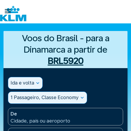

Voos do Brasil - para a
Dinamarca a partir de
BRL5920
Ida e volta
expand_more
1 Passageiro, Classe Economy
expand_more
De
Cidade, país ou aeroporto