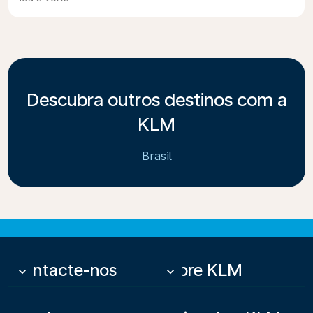
Descubra outros destinos com a
KLM
Brasil
Contacte-nos
Sobre KLM
keyboard_arrow_down
keyboard_arrow_down